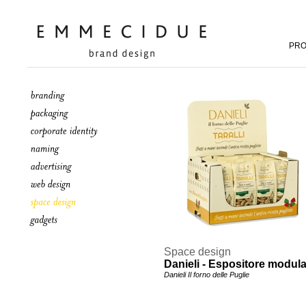
PRO
Space design
Danieli - Espositore modul
Danieli Il forno delle Puglie