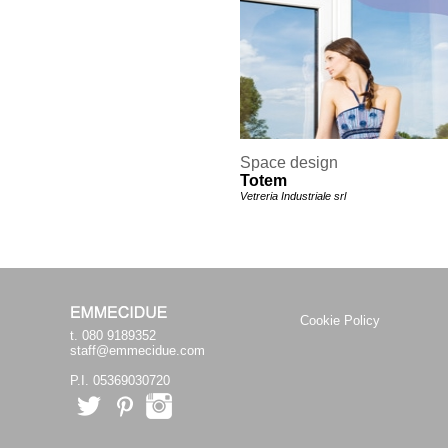
Space design
Totem
Vetreria Industriale srl
Cookie Policy
t. 080 9189352
staff@emmecidue.com
P.I. 05369030720